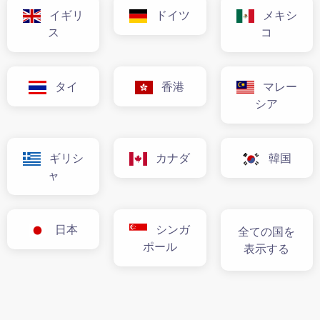
イギリ
ドイツ
メキシ
ス
コ
タイ
香港
マレー
シア
ギリシ
カナダ
韓国
ャ
日本
シンガ
全ての国を
ポール
表示する