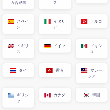
カ合衆国
ス
スペイ
イタリ
トルコ
ン
ア
イギリ
ドイツ
メキシ
ス
コ
タイ
香港
マレー
シア
ギリシ
カナダ
韓国
ャ