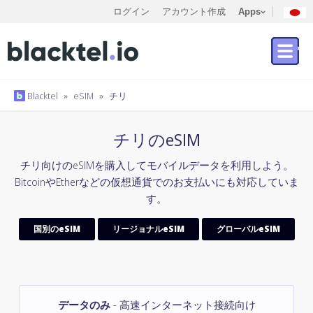
ログイン
アカウント作成
Apps
Blacktel
»
eSIM
»
チリ
チリのeSIM
チリ向けのeSIMを購入してモバイルデータを利用しよう。
BitcoinやEtherなどの仮想通貨でのお支払いにも対応していま
す。
国別のeSIM
リージョナルeSIM
グローバルeSIM
データのみ
- 高速インターネット接続向け