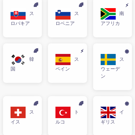
🌈
🌈
⚡
ス
ス
南
ロバキア
ロベニア
アフリカ
🌈
⚡
🌐
韓
ス
ス
国
ペイン
ウェーデ
ン
🌈
🌈
🌐
ス
ト
イ
イス
ルコ
ギリス