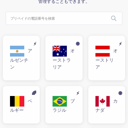
管理することもできます。
⚡
🌐
⚡
ア
オ
オ
ルゼンチ
ーストラ
ーストリ
ン
リア
ア
🌈
⚡
🌐
ベ
ブ
カ
ルギー
ラジル
ナダ