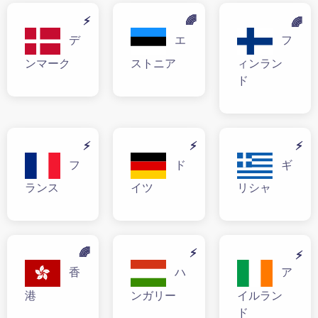
⚡
🌈
🌈
デ
エ
フ
ンマーク
ストニア
ィンラン
ド
⚡
⚡
⚡
フ
ド
ギ
ランス
イツ
リシャ
🌈
⚡
⚡
香
ハ
ア
港
ンガリー
イルラン
ド