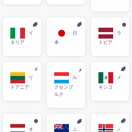
🌈
🌈
🌐
イ
日
ラ
タリア
本
トビア
⚡
🌈
⚡
リ
ル
メ
トアニア
クセンブ
キシコ
ルク
🌐
🌈
🌈
オ
ニ
ノ