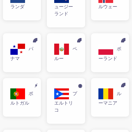
ランダ
ュージー
ルウェー
ランド
🌈
🌈
🌈
パ
ペ
ポ
ナマ
ルー
ーランド
⚡
🌈
🌐
ポ
プ
ル
ルトガル
エルトリ
ーマニア
コ