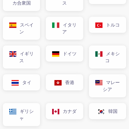
カ合衆国
ス
スペイ
イタリ
トルコ
ン
ア
イギリ
ドイツ
メキシ
ス
コ
タイ
香港
マレー
シア
ギリシ
カナダ
韓国
ャ