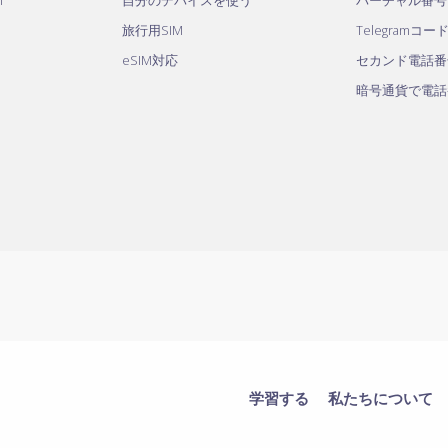
M
自分のデバイスを使う
バーチャル番号
旅行用SIM
Telegramコー
eSIM対応
セカンド電話番
暗号通貨で電話
学習する
私たちについて