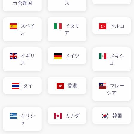
カ合衆国
ス
スペイ
イタリ
トルコ
ン
ア
イギリ
ドイツ
メキシ
ス
コ
タイ
香港
マレー
シア
ギリシ
カナダ
韓国
ャ