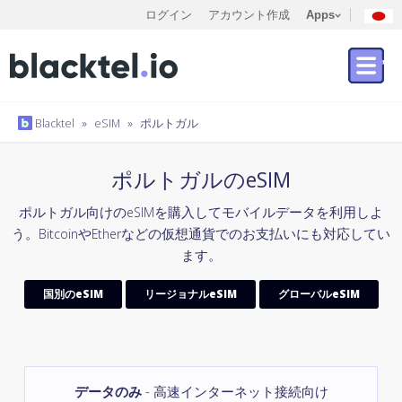
ログイン
アカウント作成
Apps
Blacktel
»
eSIM
»
ポルトガル
ポルトガルのeSIM
ポルトガル向けのeSIMを購入してモバイルデータを利用しよ
う。BitcoinやEtherなどの仮想通貨でのお支払いにも対応してい
ます。
国別のeSIM
リージョナルeSIM
グローバルeSIM
データのみ
- 高速インターネット接続向け