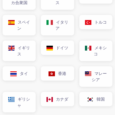
カ合衆国
ス
スペイ
イタリ
トルコ
ン
ア
イギリ
ドイツ
メキシ
ス
コ
タイ
香港
マレー
シア
ギリシ
カナダ
韓国
ャ