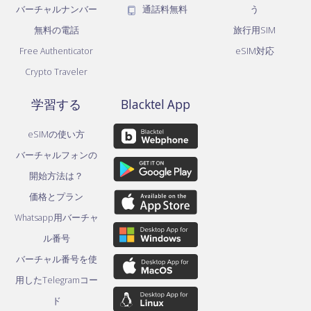
バーチャルナンバー
通話料無料
う
無料の電話
旅行用SIM
Free Authenticator
eSIM対応
Crypto Traveler
学習する
Blacktel App
eSIMの使い方
バーチャルフォンの
開始方法は？
価格とプラン
Whatsapp用バーチャ
ル番号
バーチャル番号を使
用したTelegramコー
ド