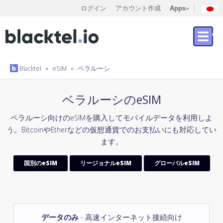
ログイン
アカウント作成
Apps
Blacktel
»
eSIM
»
ベラルーシ
ベラルーシのeSIM
ベラルーシ向けのeSIMを購入してモバイルデータを利用しよ
う。BitcoinやEtherなどの仮想通貨でのお支払いにも対応してい
ます。
国別のeSIM
リージョナルeSIM
グローバルeSIM
データのみ
- 高速インターネット接続向け