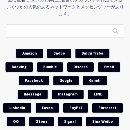
いくつかの人気のあるネットワークとメッセンジャーがあり
ます。
Amazon
Badoo
Baidu Tieba
Booking
Bumble
Discord
Email
Facebook
Google
Grindr
iMessage
Instagram
LINE
LinkedIn
Lovoo
PayPal
Pinterest
QQ
QZone
Signal
Sina Weibo