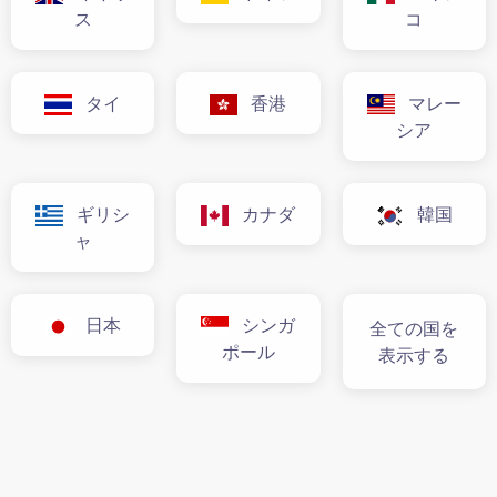
ス
コ
タイ
香港
マレー
シア
ギリシ
カナダ
韓国
ャ
日本
シンガ
全ての国を
ポール
表示する