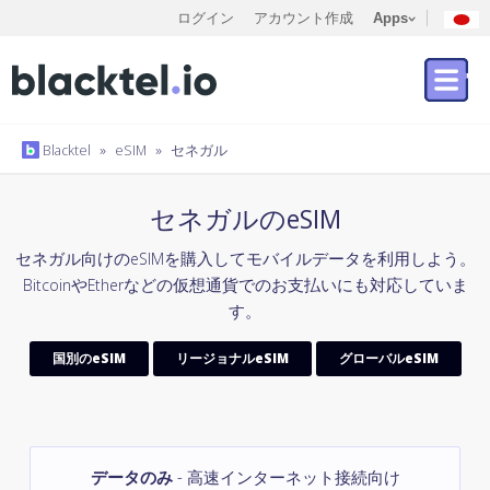
ログイン
アカウント作成
Apps
Blacktel
»
eSIM
»
セネガル
セネガルのeSIM
セネガル向けのeSIMを購入してモバイルデータを利用しよう。
BitcoinやEtherなどの仮想通貨でのお支払いにも対応していま
す。
国別のeSIM
リージョナルeSIM
グローバルeSIM
データのみ
- 高速インターネット接続向け