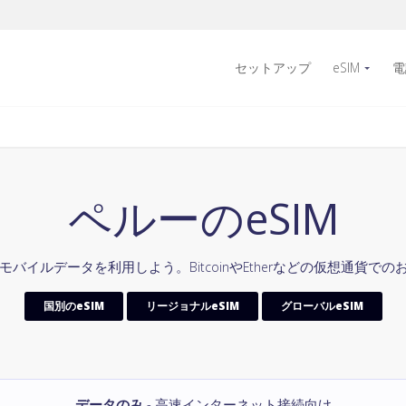
セットアップ
eSIM
電
ペルーのeSIM
モバイルデータを利用しよう。BitcoinやEtherなどの仮想通貨
国別のeSIM
リージョナルeSIM
グローバルeSIM
データのみ
- 高速インターネット接続向け