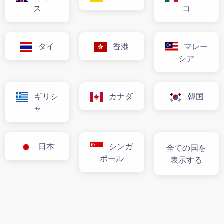
ス
コ
タイ
香港
マレー
シア
ギリシ
カナダ
韓国
ャ
日本
シンガ
全ての国を
ポール
表示する