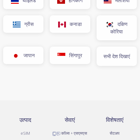
थाईलैंड
हांगकांग
मलेशिया
ग्रीस
कनाडा
दक्षिण
कोरिया
जापान
सिंगापुर
सभी देश दिखाएं
उत्पाद
सेवाएं
विशेषताएं
eSIM
कॉल्स + एसएमएस
सेटअप