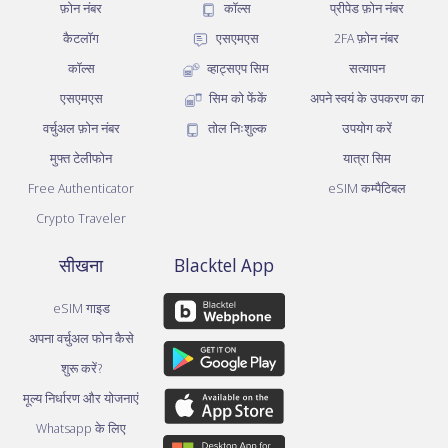
फ़ोन नंबर
कॉल्स
प्रीपेड फ़ोन नंबर
कैटलॉग
एसएमएस
2FA फ़ोन नंबर
कॉल्स
व्हाट्सएप सिम
सत्यापन
एसएमएस
सिम को फेंकें
अपने स्वयं के उपकरण का
वर्चुअल फ़ोन नंबर
तोल निःशुल्क
उपयोग करें
मुफ्त टेलीफोन
यात्रा सिम
Free Authenticator
eSIM कम्पैटिबल
Crypto Traveler
सीखना
Blacktel App
eSIM गाइड
अपना वर्चुअल फोन कैसे
शुरू करें?
मूल्य निर्धारण और योजनाएं
Whatsapp के लिए