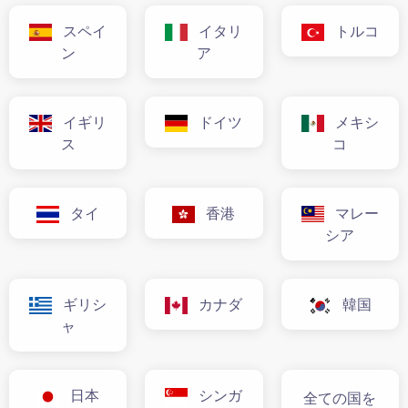
スペイ
イタリ
トルコ
ン
ア
イギリ
ドイツ
メキシ
ス
コ
タイ
香港
マレー
シア
ギリシ
カナダ
韓国
ャ
日本
シンガ
全ての国を