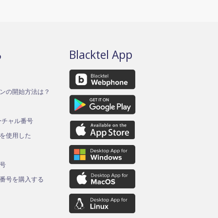
る
Blacktel App
ンの開始方法は？
バーチャル番号
を使用した
ド
号
番号を購入する