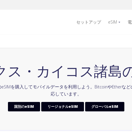
セットアップ
eSIM
電
クス・カイコス諸島のe
SIMを購入してモバイルデータを利用しよう。BitcoinやEther
応しています。
国別のeSIM
リージョナルeSIM
グローバルeSIM