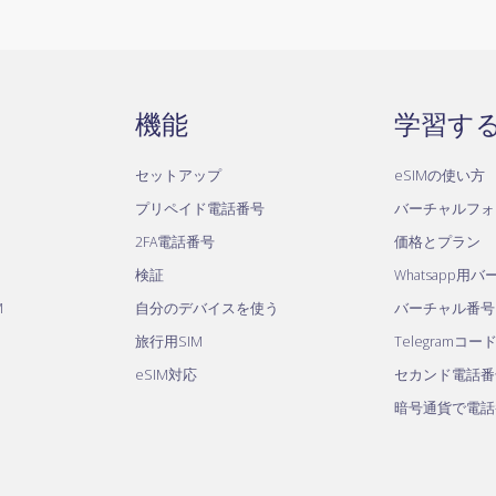
機能
学習す
セットアップ
eSIMの使い方
プリペイド電話番号
バーチャルフォ
2FA電話番号
価格とプラン
検証
Whatsapp用
M
自分のデバイスを使う
バーチャル番号
旅行用SIM
Telegramコー
eSIM対応
セカンド電話番
暗号通貨で電話