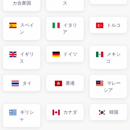
カ合衆国
ス
スペイ
イタリ
トルコ
ン
ア
イギリ
ドイツ
メキシ
ス
コ
タイ
香港
マレー
シア
ギリシ
カナダ
韓国
ャ