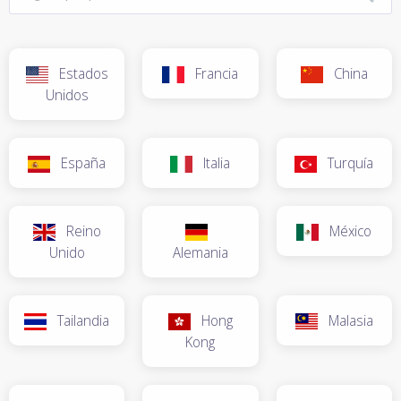
Estados
Francia
China
Unidos
España
Italia
Turquía
Reino
México
Unido
Alemania
Tailandia
Hong
Malasia
Kong