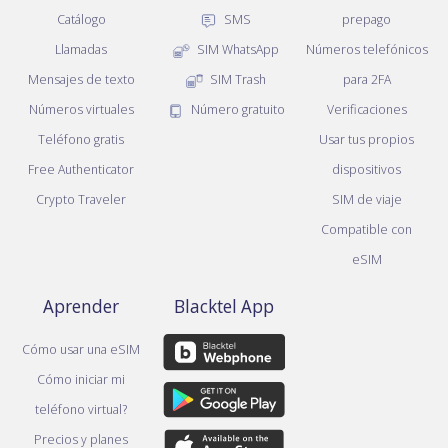
Catálogo
SMS
prepago
Llamadas
SIM WhatsApp
Números telefónicos
Mensajes de texto
SIM Trash
para 2FA
Números virtuales
Número gratuito
Verificaciones
Teléfono gratis
Usar tus propios
Free Authenticator
dispositivos
Crypto Traveler
SIM de viaje
Compatible con
eSIM
Aprender
Blacktel App
Cómo usar una eSIM
Cómo iniciar mi
teléfono virtual?
Precios y planes