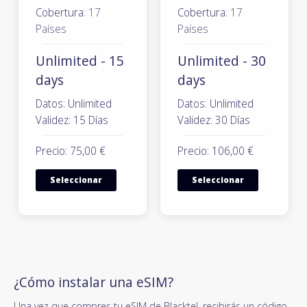
Cobertura:
17
Cobertura:
17
Países
Países
Unlimited - 15
Unlimited - 30
days
days
Datos: Unlimited
Datos: Unlimited
Validez: 15 Días
Validez: 30 Días
Precio: 75,00 €
Precio: 106,00 €
Seleccionar
Seleccionar
¿Cómo instalar una eSIM?
Una vez que compres tu eSIM de Blacktel, recibirás un código