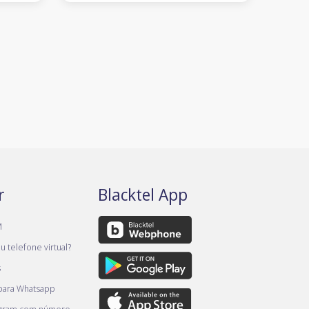
r
Blacktel App
M
 telefone virtual?
s
 para Whatsapp