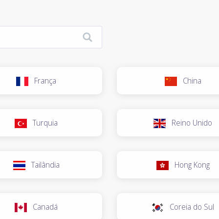
França
China
Turquia
Reino Unido
Tailândia
Hong Kong
Canadá
Coreia do Sul