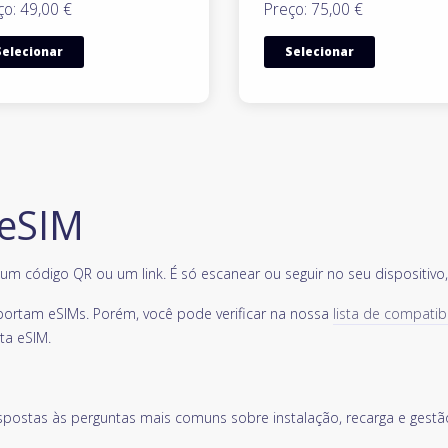
ço: 49,00 €
Preço: 75,00 €
Selecionar
Selecionar
 eSIM
m código QR ou um link. É só escanear ou seguir no seu dispositivo, e
portam eSIMs. Porém, você pode verificar na nossa
lista de compatib
ta eSIM.
spostas às perguntas mais comuns sobre instalação, recarga e gestã