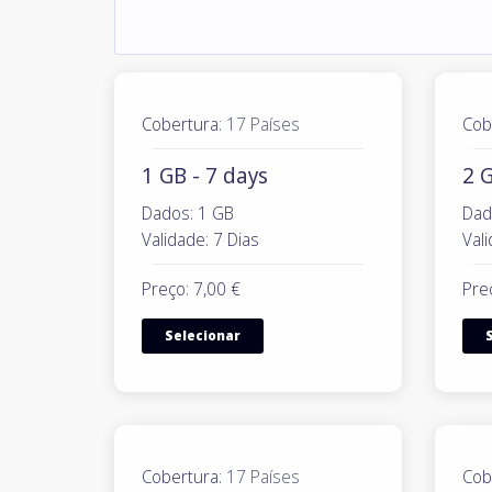
Cobertura:
17 Países
Cob
1 GB - 7 days
2 G
Dados: 1 GB
Dad
Validade: 7 Dias
Vali
Preço: 7,00 €
Pre
Selecionar
Cobertura:
17 Países
Cob