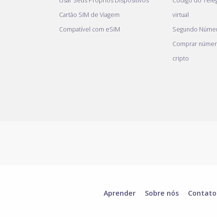
Usar Seus Próprios Dispositivos
Código do Tel
Cartão SIM de Viagem
virtual
Compatível com eSIM
Segundo Númer
Comprar númer
cripto
Aprender
Sobre nós
Contato