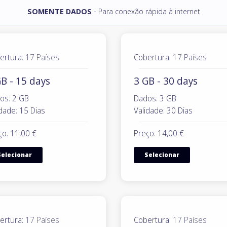
SOMENTE DADOS
- Para conexão rápida à internet
ertura:
17 Países
Cobertura:
17 Países
B - 15 days
3 GB - 30 days
os: 2 GB
Dados: 3 GB
dade: 15 Dias
Validade: 30 Dias
ço: 11,00 €
Preço: 14,00 €
Selecionar
Selecionar
ertura:
17 Países
Cobertura:
17 Países