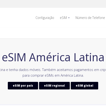
Configuração
eSIM
Número de Telefone
eSIM América Latina
tina e tenha dados móveis. Também aceitamos pagamentos em crip
para comprar eSIMs em América Latina.
eSIM por país
eSIM regional
eSIM global