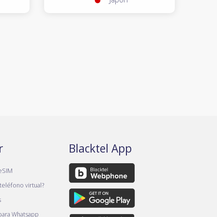
r
Blacktel App
eSIM
teléfono virtual?
s
 para Whatsapp