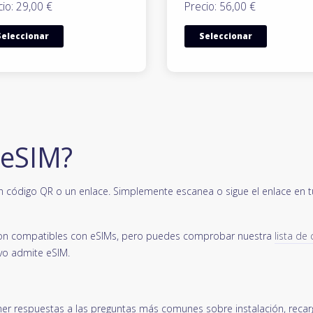
io: 29,00 €
Precio: 56,00 €
Seleccionar
Seleccionar
 eSIM?
n código QR o un enlace. Simplemente escanea o sigue el enlace en tu 
s son compatibles con eSIMs, pero puedes comprobar nuestra
lista de
vo admite eSIM.
er respuestas a las preguntas más comunes sobre instalación, recarg