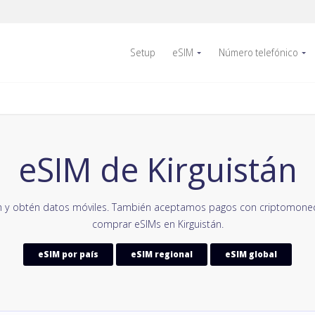
Setup
eSIM
Número telefónico
eSIM de Kirguistán
n y obtén datos móviles. También aceptamos pagos con criptomoned
comprar eSIMs en Kirguistán.
eSIM por país
eSIM regional
eSIM global