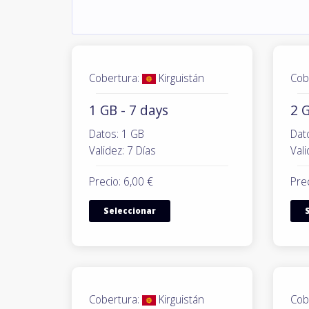
Cobertura:
Kirguistán
Cob
1 GB - 7 days
2 G
Datos: 1 GB
Dat
Validez: 7 Días
Vali
Precio: 6,00 €
Prec
Seleccionar
Cobertura:
Kirguistán
Cob