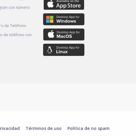
gram con número
o de Teléfono
 de teléfono con
rivacidad
Términos de uso
Política de no spam