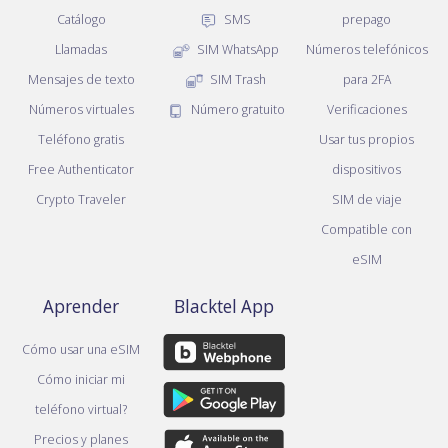
Catálogo
SMS
prepago
Llamadas
SIM WhatsApp
Números telefónicos
Mensajes de texto
SIM Trash
para 2FA
Números virtuales
Número gratuito
Verificaciones
Teléfono gratis
Usar tus propios
Free Authenticator
dispositivos
Crypto Traveler
SIM de viaje
Compatible con
eSIM
Aprender
Blacktel App
Cómo usar una eSIM
Cómo iniciar mi
teléfono virtual?
Precios y planes