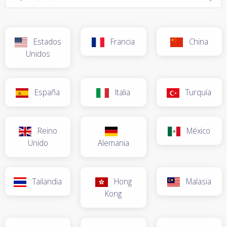
Estados
Francia
China
Unidos
España
Italia
Turquía
Reino
México
Unido
Alemania
Tailandia
Hong
Malasia
Kong