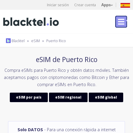
Iniciar sesión
Crear cuenta
Apps
Blacktel
»
eSIM
»
Puerto Rico
eSIM de Puerto Rico
Compra eSIMs para Puerto Rico y obtén datos móviles. También
aceptamos pagos con criptomonedas como Bitcoin y Ether para
comprar eSIMs en Puerto Rico.
eSIM por país
eSIM regional
eSIM global
Solo DATOS
- Para una conexión rápida a internet