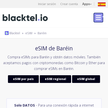
Iniciar sesión
Crear cuenta
Apps
Blacktel
»
eSIM
»
Baréin
eSIM de Baréin
Compra eSIMs para Baréin y obtén datos móviles. También
aceptamos pagos con criptomonedas como Bitcoin y Ether para
comprar eSIMs en Baréin.
eSIM por país
eSIM regional
eSIM global
Solo DATOS
- Para una conexión rápida a internet