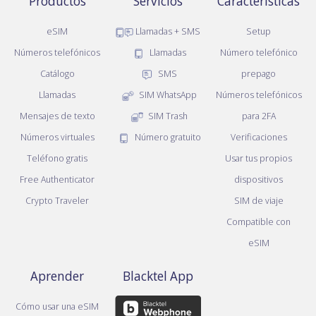
Productos
Servicios
Características
eSIM
Llamadas + SMS
Setup
Números telefónicos
Llamadas
Número telefónico
Catálogo
SMS
prepago
Llamadas
SIM WhatsApp
Números telefónicos
Mensajes de texto
SIM Trash
para 2FA
Números virtuales
Número gratuito
Verificaciones
Teléfono gratis
Usar tus propios
Free Authenticator
dispositivos
Crypto Traveler
SIM de viaje
Compatible con
eSIM
Aprender
Blacktel App
Cómo usar una eSIM