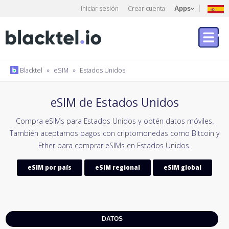
Iniciar sesión
Crear cuenta
Apps
Blacktel
»
eSIM
»
Estados Unidos
eSIM de Estados Unidos
Compra eSIMs para Estados Unidos y obtén datos móviles.
También aceptamos pagos con criptomonedas como Bitcoin y
Ether para comprar eSIMs en Estados Unidos.
eSIM por país
eSIM regional
eSIM global
DATOS