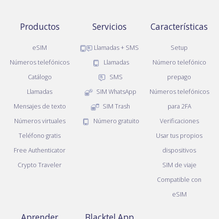
Productos
Servicios
Características
eSIM
Llamadas + SMS
Setup
Números telefónicos
Llamadas
Número telefónico
Catálogo
SMS
prepago
Llamadas
SIM WhatsApp
Números telefónicos
Mensajes de texto
SIM Trash
para 2FA
Números virtuales
Número gratuito
Verificaciones
Teléfono gratis
Usar tus propios
Free Authenticator
dispositivos
Crypto Traveler
SIM de viaje
Compatible con
eSIM
Aprender
Blacktel App