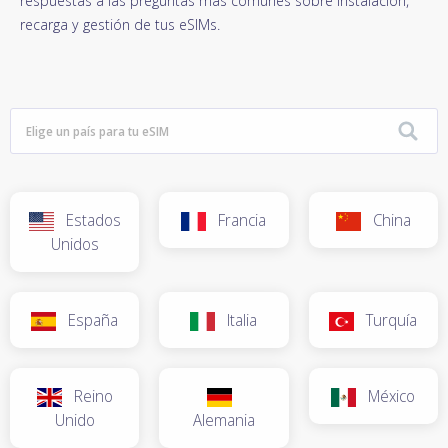
respuestas a las preguntas más comunes sobre instalación,
recarga y gestión de tus eSIMs.
Estados
Francia
China
Unidos
España
Italia
Turquía
Reino
México
Unido
Alemania