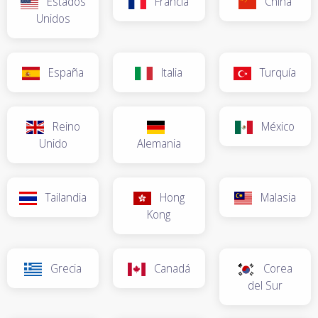
Estados
Francia
China
Unidos
España
Italia
Turquía
Reino
México
Unido
Alemania
Tailandia
Hong
Malasia
Kong
Grecia
Canadá
Corea
del Sur