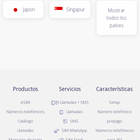
Japon
Singapur
Mostrar
todos los
países
Productos
Servicios
Características
eSIM
Llamadas + SMS
Setup
Números telefónicos
Llamadas
Número telefónico
Catálogo
SMS
prepago
Llamadas
SIM WhatsApp
Números telefónicos
Mensajes de texto
SIM Trash
para 2FA