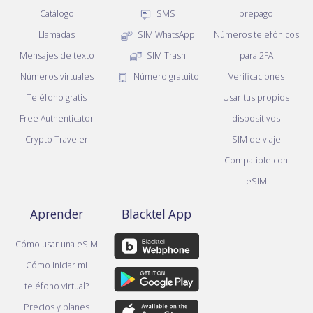
Catálogo
SMS
prepago
Llamadas
SIM WhatsApp
Números telefónicos
Mensajes de texto
SIM Trash
para 2FA
Números virtuales
Número gratuito
Verificaciones
Teléfono gratis
Usar tus propios
Free Authenticator
dispositivos
Crypto Traveler
SIM de viaje
Compatible con
eSIM
Aprender
Blacktel App
Cómo usar una eSIM
Cómo iniciar mi
teléfono virtual?
Precios y planes