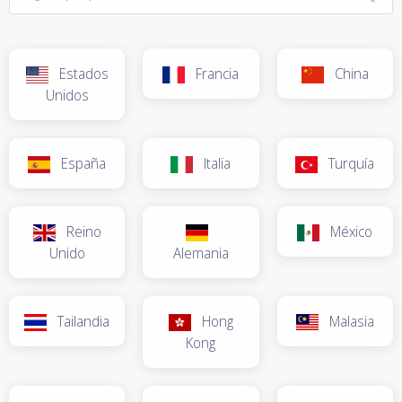
Estados
Francia
China
Unidos
España
Italia
Turquía
Reino
México
Unido
Alemania
Tailandia
Hong
Malasia
Kong