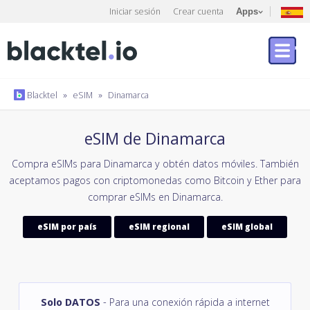
Iniciar sesión
Crear cuenta
Apps
Blacktel
»
eSIM
»
Dinamarca
eSIM de Dinamarca
Compra eSIMs para Dinamarca y obtén datos móviles. También
aceptamos pagos con criptomonedas como Bitcoin y Ether para
comprar eSIMs en Dinamarca.
eSIM por país
eSIM regional
eSIM global
Solo DATOS
- Para una conexión rápida a internet