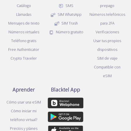
Catálogo
SMS
prepago
Llamadas
SIM WhatsApp
Números telefónicos
Mensajes de texto
SIM Trash
para 2FA
Números virtuales
Número gratuito
Verificaciones
Teléfono gratis
Usar tus propios
Free Authenticator
dispositivos
Crypto Traveler
SIM de viaje
Compatible con
eSIM
Aprender
Blacktel App
Cómo usar una eSIM
Cómo iniciar mi
teléfono virtual?
Precios y planes