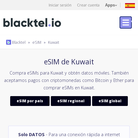
Iniciar sesión
Crear cuenta
Apps
Blacktel
»
eSIM
»
Kuwait
eSIM de Kuwait
Compra eSIMs para Kuwait y obtén datos móviles. También
aceptamos pagos con criptomonedas como Bitcoin y Ether para
comprar eSIMs en Kuwait.
eSIM por país
eSIM regional
eSIM global
Solo DATOS
- Para una conexión rápida a internet