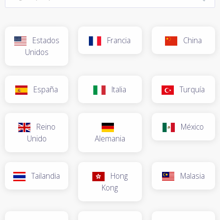
Estados
Francia
China
Unidos
España
Italia
Turquía
Reino
México
Unido
Alemania
Tailandia
Hong
Malasia
Kong