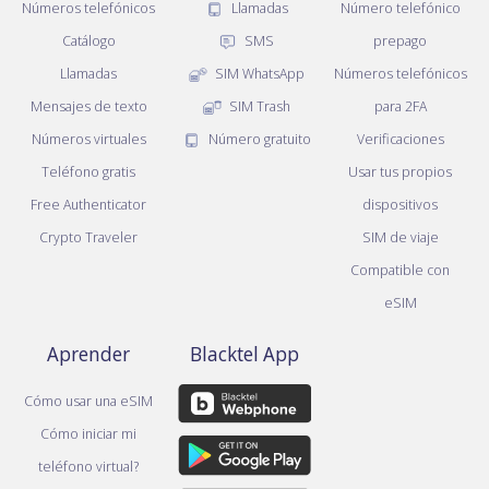
Números telefónicos
Llamadas
Número telefónico
Catálogo
SMS
prepago
Llamadas
SIM WhatsApp
Números telefónicos
Mensajes de texto
SIM Trash
para 2FA
Números virtuales
Número gratuito
Verificaciones
Teléfono gratis
Usar tus propios
Free Authenticator
dispositivos
Crypto Traveler
SIM de viaje
Compatible con
eSIM
Aprender
Blacktel App
Cómo usar una eSIM
Cómo iniciar mi
teléfono virtual?