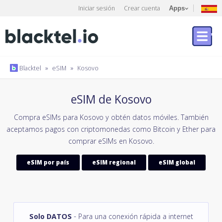
Iniciar sesión
Crear cuenta
Apps
Blacktel
»
eSIM
»
Kosovo
eSIM de Kosovo
Compra eSIMs para Kosovo y obtén datos móviles. También
aceptamos pagos con criptomonedas como Bitcoin y Ether para
comprar eSIMs en Kosovo.
eSIM por país
eSIM regional
eSIM global
Solo DATOS
- Para una conexión rápida a internet