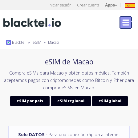
Iniciar sesión
Crear cuenta
Apps
Blacktel
»
eSIM
»
Macao
eSIM de Macao
Compra eSIMs para Macao y obtén datos móviles. También
aceptamos pagos con criptomonedas como Bitcoin y Ether para
comprar eSIMs en Macao.
eSIM por país
eSIM regional
eSIM global
Solo DATOS
- Para una conexión rápida a internet