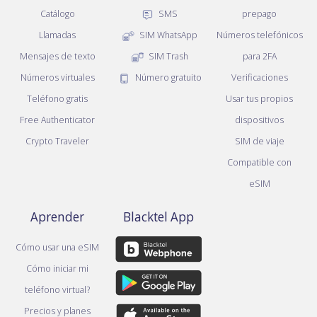
Catálogo
SMS
prepago
Llamadas
SIM WhatsApp
Números telefónicos
Mensajes de texto
SIM Trash
para 2FA
Números virtuales
Número gratuito
Verificaciones
Teléfono gratis
Usar tus propios
Free Authenticator
dispositivos
Crypto Traveler
SIM de viaje
Compatible con
eSIM
Aprender
Blacktel App
Cómo usar una eSIM
Cómo iniciar mi
teléfono virtual?
Precios y planes