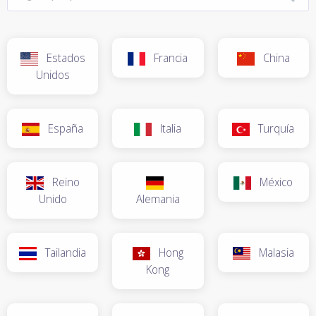
Estados
Francia
China
Unidos
España
Italia
Turquía
Reino
México
Unido
Alemania
Tailandia
Hong
Malasia
Kong