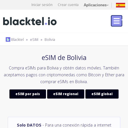
Iniciar sesión
Crear cuenta
Aplicaciones
Blacktel
»
eSIM
»
Bolivia
eSIM de Bolivia
Compra eSIMs para Bolivia y obtén datos móviles. También
aceptamos pagos con criptomonedas como Bitcoin y Ether para
comprar eSIMs en Bolivia.
eSIM por país
eSIM regional
eSIM global
Solo DATOS
- Para una conexión rápida a internet