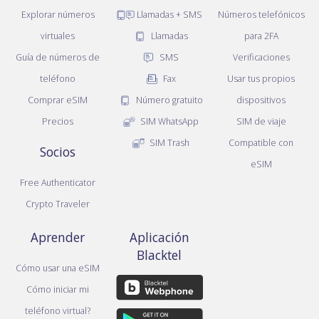
Explorar números
Llamadas + SMS
Números telefónicos
virtuales
Llamadas
para 2FA
Guía de números de
SMS
Verificaciones
teléfono
Fax
Usar tus propios
Comprar eSIM
Número gratuito
dispositivos
Precios
SIM WhatsApp
SIM de viaje
SIM Trash
Compatible con
Socios
eSIM
Free Authenticator
Crypto Traveler
Aprender
Aplicación
Blacktel
Cómo usar una eSIM
Cómo iniciar mi
teléfono virtual?