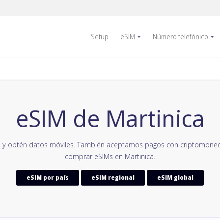
Setup
eSIM
Número telefónico
eSIM de Martinica
 y obtén datos móviles. También aceptamos pagos con criptomoned
comprar eSIMs en Martinica.
eSIM por país
eSIM regional
eSIM global