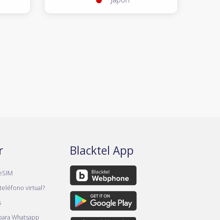
r
Blacktel App
eSIM
teléfono virtual?
s
 para Whatsapp