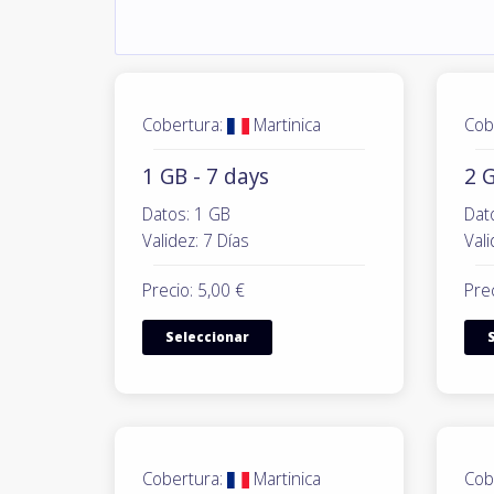
Cobertura:
Martinica
Cob
1 GB - 7 days
2 G
Datos: 1 GB
Dat
Validez: 7 Días
Vali
Precio: 5,00 €
Prec
Seleccionar
Cobertura:
Martinica
Cob