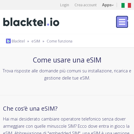
Login
Crea account
Apps
Blacktel
»
eSIM
»
Come funziona
Come usare una eSIM
Trova risposte alle domande più comuni su installazione, ricarica e
gestione delle tue eSIM.
Che cos’è una eSIM?
Hai mai desiderato cambiare operatore telefonico senza dover
armeggiare con quelle minuscole SIM? Ecco dove entra in gioco la
eSIM. Abbreviazione di "embedded SIM", una eSIM è una versione