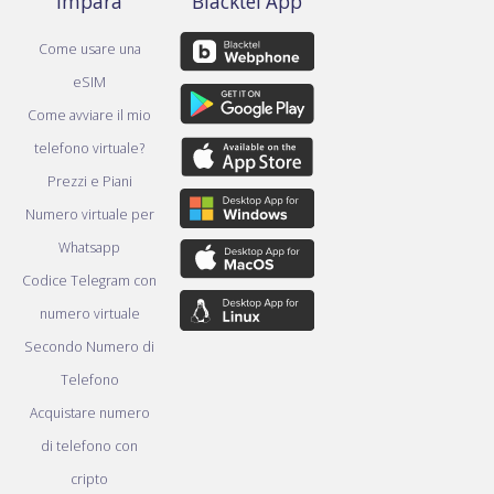
Impara
Blacktel App
Come usare una
eSIM
Come avviare il mio
telefono virtuale?
Prezzi e Piani
Numero virtuale per
Whatsapp
Codice Telegram con
numero virtuale
Secondo Numero di
Telefono
Acquistare numero
di telefono con
cripto