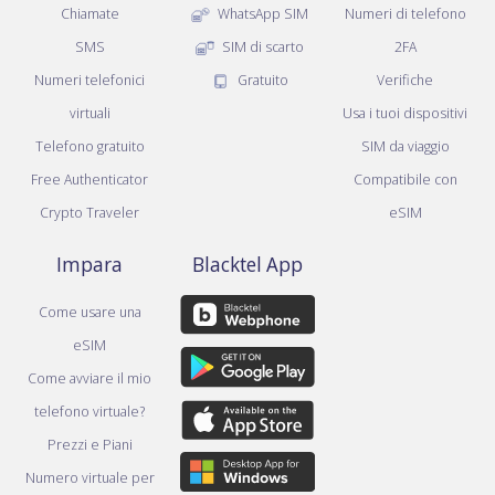
Chiamate
WhatsApp SIM
Numeri di telefono
SMS
SIM di scarto
2FA
Numeri telefonici
Gratuito
Verifiche
virtuali
Usa i tuoi dispositivi
Telefono gratuito
SIM da viaggio
Free Authenticator
Compatibile con
Crypto Traveler
eSIM
Impara
Blacktel App
Come usare una
eSIM
Come avviare il mio
telefono virtuale?
Prezzi e Piani
Numero virtuale per