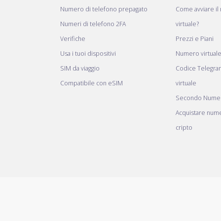
Numero di telefono prepagato
Come avviare il
Numeri di telefono 2FA
virtuale?
Verifiche
Prezzi e Piani
Usa i tuoi dispositivi
Numero virtual
SIM da viaggio
Codice Telegr
Compatibile con eSIM
virtuale
Secondo Numer
Acquistare nume
cripto