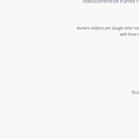
videoconferenze tramite H
Numero telefono per Google other name
with these 
Ric