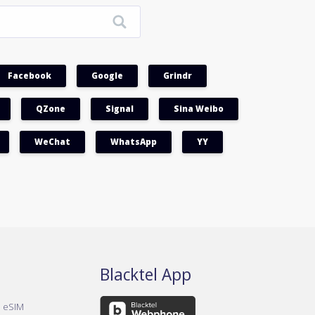
Facebook
Google
Grindr
QZone
Signal
Sina Weibo
WeChat
WhatsApp
YY
Blacktel App
a eSIM