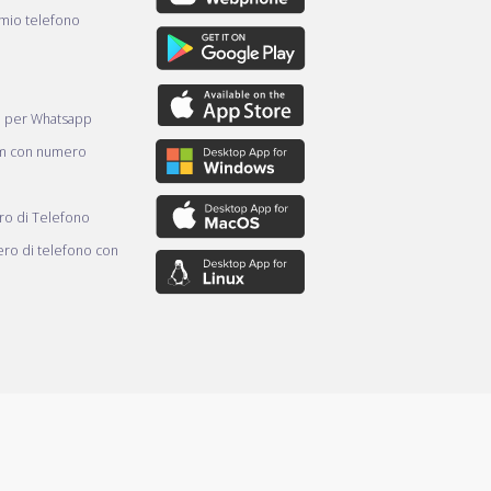
 mio telefono
e per Whatsapp
am con numero
o di Telefono
ro di telefono con