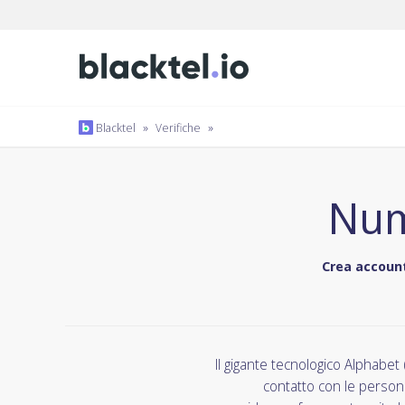
Blacktel
»
Verifiche
»
Num
Crea account
Il gigante tecnologico Alphabet
contatto con le persone