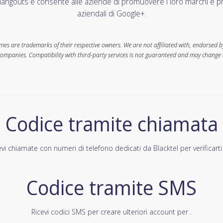
angouts e consente alle aziende di promuovere i loro marchi e pro
aziendali di Google+.
s are trademarks of their respective owners. We are not affiliated with, endorsed by,
companies. Compatibility with third-party services is not guaranteed and may change 
Codice tramite chiamata
evi chiamate con numeri di telefono dedicati da Blacktel per verificarti 
Codice tramite SMS
Ricevi codici SMS per creare ulteriori account per .