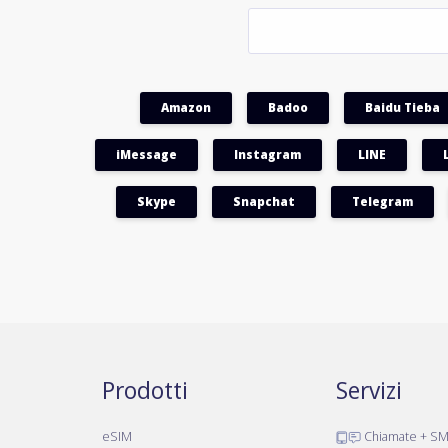
Amazon
Badoo
Baidu Tieba
iMessage
Instagram
LINE
Skype
Snapchat
Telegram
Prodotti
Servizi
eSIM
Chiamate + S