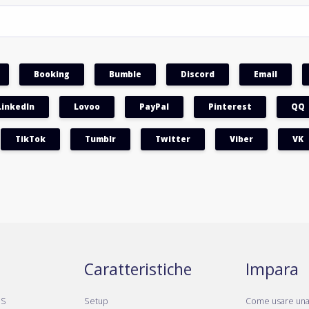
Booking
Bumble
Discord
Email
LinkedIn
Lovoo
PayPal
Pinterest
QQ
TikTok
Tumblr
Twitter
Viber
VK
Caratteristiche
Impara
MS
Setup
Come usare un