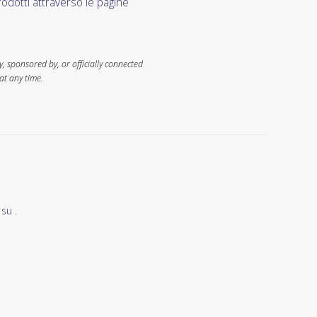
dotti attraverso le pagine
 sponsored by, or officially connected
at any time.
su .