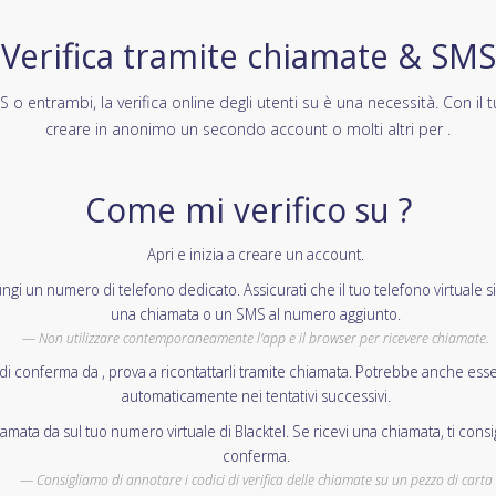
Verifica tramite chiamate & SMS
o entrambi, la verifica online degli utenti su è una necessità. Con il tu
creare in anonimo un secondo account o molti altri per .
Come mi verifico su ?
Apri e inizia a creare un account.
ungi un numero di telefono dedicato. Assicurati che il tuo telefono virtuale s
una chiamata o un SMS al numero aggiunto.
Non utilizzare contemporaneamente l'app e il browser per ricevere chiamate.
i conferma da , prova a ricontattarli tramite chiamata. Potrebbe anche esse
automaticamente nei tentativi successivi.
mata da sul tuo numero virtuale di Blacktel. Se ricevi una chiamata, ti consi
conferma.
Consigliamo di annotare i codici di verifica delle chiamate su un pezzo di carta