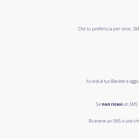
Che tu preferisca per voce, SMS 
Accedi al tuo Blacktel e aggi
Se
non ricevi
un SMS d
Riceverai un SMS o una chia