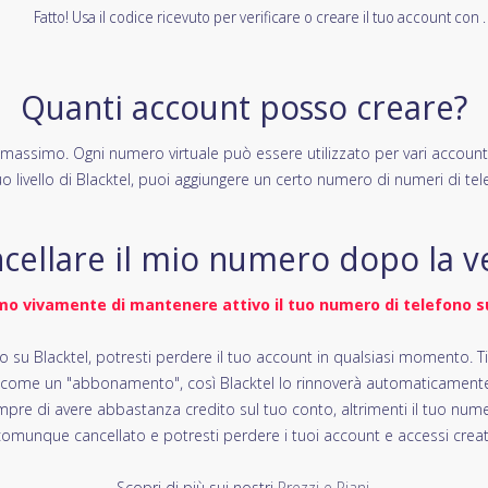
Fatto! Usa il codice ricevuto per verificare o creare il tuo account con .
Quanti account posso creare?
e massimo. Ogni numero virtuale può essere utilizzato per vari account
tuo livello di Blacktel, puoi aggiungere un certo numero di numeri di tele
cellare il mio numero dopo la ver
mo vivamente di mantenere attivo il tuo numero di telefono su
o su Blacktel, potresti perdere il tuo account in qualsiasi momento. T
 come un "abbonamento", così Blacktel lo rinnoverà automaticamente 
mpre di avere abbastanza credito sul tuo conto, altrimenti il tuo num
omunque cancellato e potresti perdere i tuoi account e accessi creat
Scopri di più sui nostri
Prezzi e Piani
.