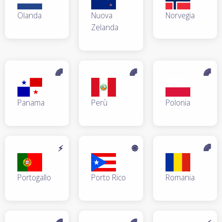
Olanda
Nuova
Norvegia
Zelanda
🌈
🌈
🌈
Panama
Perù
Polonia
⚡
🌐
🌈
Portogallo
Porto Rico
Romania