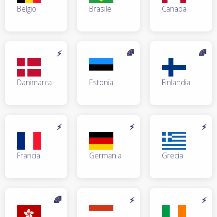
Belgio
Brasile
Canada
⚡
🌈
🌈
Danimarca
Estonia
Finlandia
⚡
⚡
⚡
Francia
Germania
Grecia
🌈
⚡
⚡