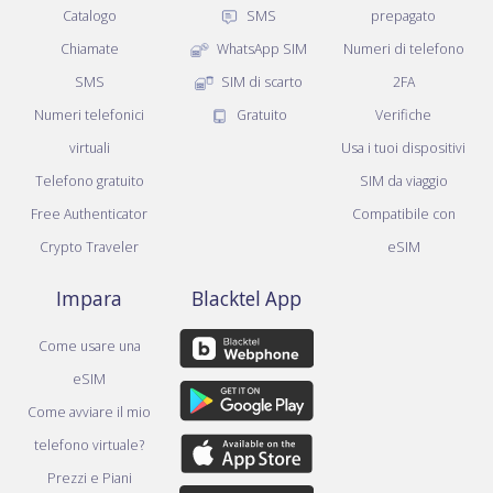
Catalogo
SMS
prepagato
Chiamate
WhatsApp SIM
Numeri di telefono
SMS
SIM di scarto
2FA
Numeri telefonici
Gratuito
Verifiche
virtuali
Usa i tuoi dispositivi
Telefono gratuito
SIM da viaggio
Free Authenticator
Compatibile con
Crypto Traveler
eSIM
Impara
Blacktel App
Come usare una
eSIM
Come avviare il mio
telefono virtuale?
Prezzi e Piani