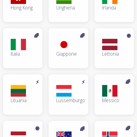
Hong Kong
Ungheria
Irlanda
🌈
🌈
🌐
Italia
Giappone
Lettonia
⚡
⚡
🌈
Lituania
Lussemburgo
Messico
🌐
🌈
🌈