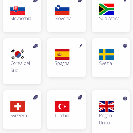
🌈
🌈
⚡
Slovacchia
Slovenia
Sud Africa
⚡
🌐
🌈
Corea del
Spagna
Svezia
Sud
🌈
🌈
🌐
Svizzera
Turchia
Regno
Unito