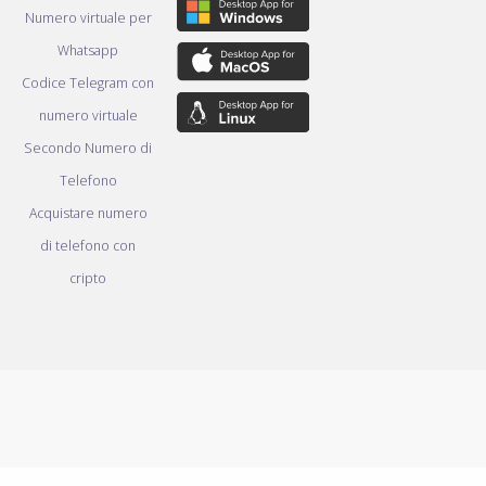
Numero virtuale per
Whatsapp
Codice Telegram con
numero virtuale
Secondo Numero di
Telefono
Acquistare numero
di telefono con
cripto