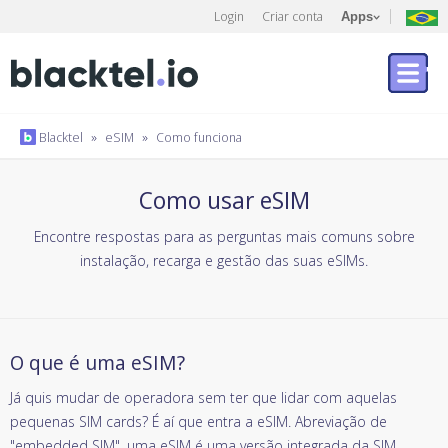
Login
Criar conta
Apps
Blacktel
»
eSIM
»
Como funciona
Como usar eSIM
Encontre respostas para as perguntas mais comuns sobre
instalação, recarga e gestão das suas eSIMs.
O que é uma eSIM?
Já quis mudar de operadora sem ter que lidar com aquelas
pequenas SIM cards? É aí que entra a eSIM. Abreviação de
"embedded SIM", uma eSIM é uma versão integrada da SIM