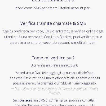
Ricevi codici SMS per creare ulteriori account per .
Verifica tramite chiamate & SMS
Che tu preferisca per voce, SMS o entrambi, la verifica online degli
utenti su è una necessità. Con il tuo Blacktel, puoi verificarti su e
creare in anonimo un secondo account o molti altri per .
Come mi verifico su ?
Apri e inizia a creare un account.
Accedi al tuo Blacktel e aggiungi un numero di telefono
dedicato. Assicurati che il tuo telefono virtuale sia attivo e che tu
possa ricevere una chiamata o un SMS al numero aggiunto.
Non utilizzare contemporaneamente l'app e il browser per ricevere
chiamate.
Se
non ricevi
un SMS di conferma da , prova a ricontattarli
tramite chiamata. Potrebbe anche essere che cerchi di