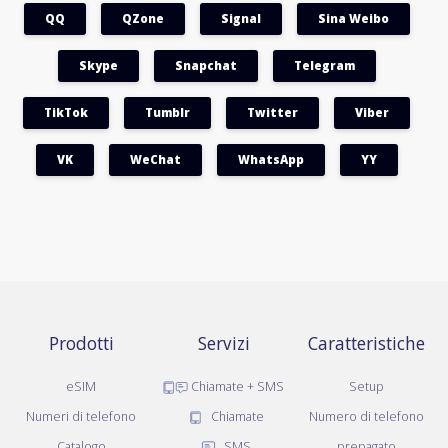
QQ
QZone
Signal
Sina Weibo
Skype
Snapchat
Telegram
TikTok
Tumblr
Twitter
Viber
VK
WeChat
WhatsApp
YY
Prodotti
Servizi
Caratteristiche
eSIM
Chiamate + SMS
Setup
Numeri di telefono
Chiamate
Numero di telefono
Catalogo
SMS
prepagato