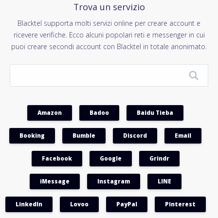
Trova un servizio
Blacktel supporta molti servizi online per creare account e
ricevere verifiche. Ecco alcuni popolari reti e messenger in cui
puoi creare secondi account con Blacktel in totale anonimato.
Amazon
Badoo
Baidu Tieba
Booking
Bumble
Discord
Email
Facebook
Google
Grindr
iMessage
Instagram
LINE
LinkedIn
Lovoo
PayPal
Pinterest