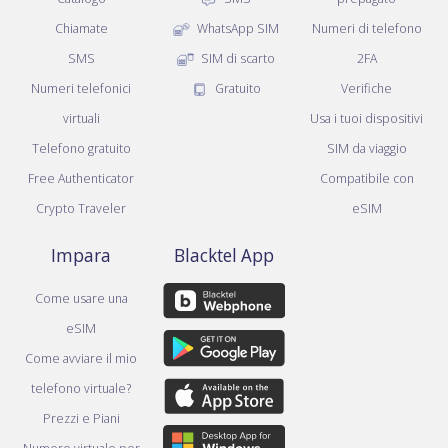
Chiamate
WhatsApp SIM
Numeri di telefono
SMS
SIM di scarto
2FA
Numeri telefonici
Gratuito
Verifiche
virtuali
Usa i tuoi dispositivi
Telefono gratuito
SIM da viaggio
Free Authenticator
Compatibile con
Crypto Traveler
eSIM
Impara
Blacktel App
Come usare una
eSIM
Come avviare il mio
telefono virtuale?
Prezzi e Piani