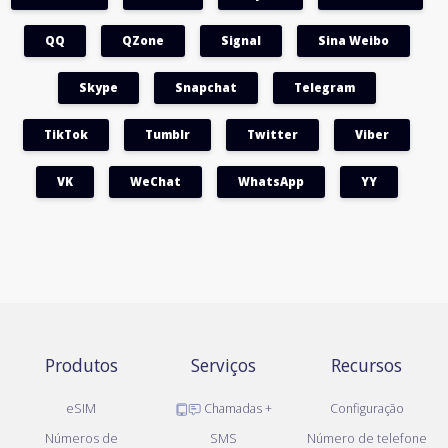
QQ
QZone
Signal
Sina Weibo
Skype
Snapchat
Telegram
TikTok
Tumblr
Twitter
Viber
VK
WeChat
WhatsApp
YY
Produtos
Serviços
Recursos
eSIM
Chamadas +
Configuração
Números de
SMS
Número de telefone