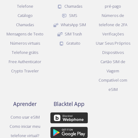
Telefone
Chamadas
pré-pago
Catálogo
SMS
Números de
Chamadas
WhatsApp SIM
telefone de 2FA
Mensagens de Texto
SIM Trash
Verificações
Números virtuais
Gratuito
Usar Seus Próprios
Telefone grátis
Dispositivos
Free Authenticator
Cartão SIM de
Crypto Traveler
Viagem
Compatível com
eSIM
Aprender
Blacktel App
Como usar eSIM
Como iniciar meu
telefone virtual?