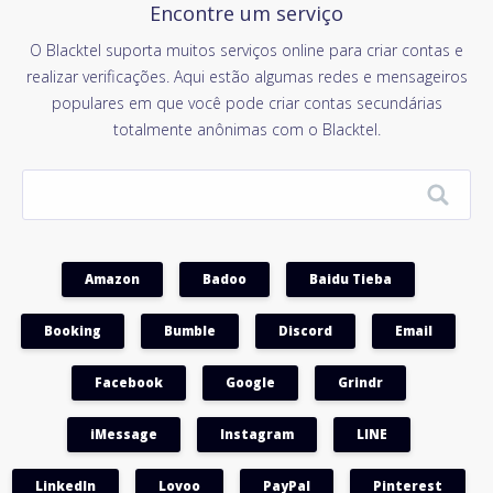
Encontre um serviço
O Blacktel suporta muitos serviços online para criar contas e
realizar verificações. Aqui estão algumas redes e mensageiros
populares em que você pode criar contas secundárias
totalmente anônimas com o Blacktel.
Amazon
Badoo
Baidu Tieba
Booking
Bumble
Discord
Email
Facebook
Google
Grindr
iMessage
Instagram
LINE
LinkedIn
Lovoo
PayPal
Pinterest