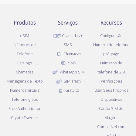
Produtos
Serviços
Recursos
eSIM
Chamadas +
Configuração
Números de
SMS
Número de telefone
Telefone
Chamadas
pré-pago
Catálogo
SMS
Números de
Chamadas
WhatsApp SIM
telefone de 2FA
Mensagens de Texto
SIM Trash
Verificações
Números virtuais
Gratuito
Usar Seus Próprios
Telefone grátis
Dispositivos
Free Authenticator
Cartão SIM de
Crypto Traveler
Viagem
Compatível com
eSIM