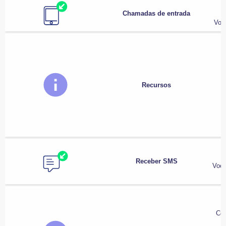
Chamadas de entrada
Voc
Recursos
Receber SMS
Você
Con