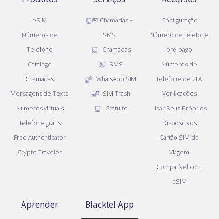
eSIM
Chamadas +
Configuração
Números de
SMS
Número de telefone
Telefone
Chamadas
pré-pago
Catálogo
SMS
Números de
Chamadas
WhatsApp SIM
telefone de 2FA
Mensagens de Texto
SIM Trash
Verificações
Números virtuais
Gratuito
Usar Seus Próprios
Telefone grátis
Dispositivos
Free Authenticator
Cartão SIM de
Crypto Traveler
Viagem
Compatível com
eSIM
Aprender
Blacktel App