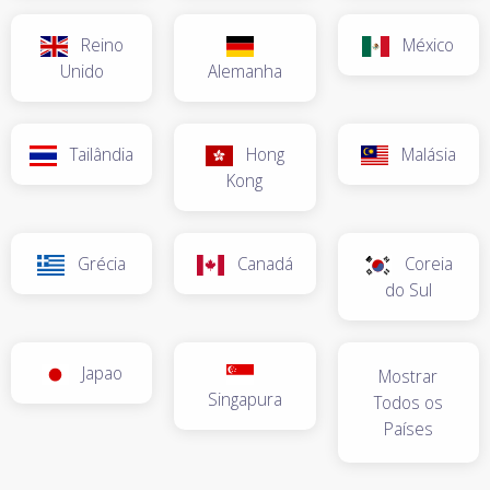
Reino
México
Unido
Alemanha
Tailândia
Hong
Malásia
Kong
Grécia
Canadá
Coreia
do Sul
Japao
Mostrar
Singapura
Todos os
Países