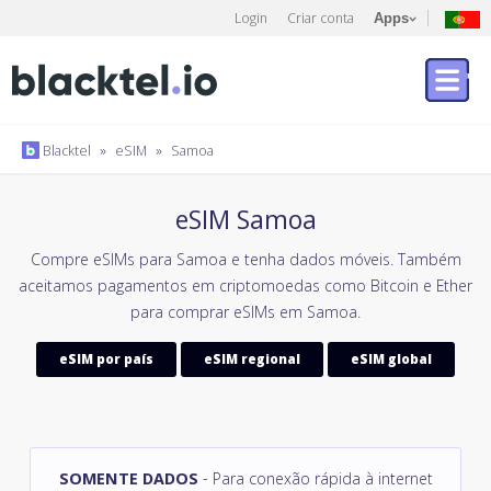
Login
Criar conta
Apps
Blacktel
»
eSIM
»
Samoa
eSIM Samoa
Compre eSIMs para Samoa e tenha dados móveis. Também
aceitamos pagamentos em criptomoedas como Bitcoin e Ether
para comprar eSIMs em Samoa.
eSIM por país
eSIM regional
eSIM global
SOMENTE DADOS
- Para conexão rápida à internet