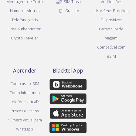
Mensagens de Texto
SIM Trash
Verificações
Números virtuais
Gratuito
Usar Seus Próprios
Telefone grátis
Dispositivos
Free Authenticator
Cartão SIM de
Crypto Traveler
Viagem
Compatível com
eSIM
Aprender
Blacktel App
Como usar eSIM
Como iniciar meu
telefone virtual?
Preços e Planos
Número virtual para
Whatsapp