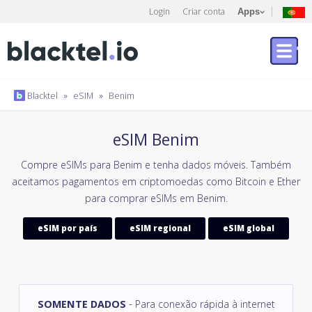
Login
Criar conta
Apps
Blacktel
»
eSIM
»
Benim
eSIM Benim
Compre eSIMs para Benim e tenha dados móveis. Também
aceitamos pagamentos em criptomoedas como Bitcoin e Ether
para comprar eSIMs em Benim.
eSIM por país
eSIM regional
eSIM global
SOMENTE DADOS
- Para conexão rápida à internet