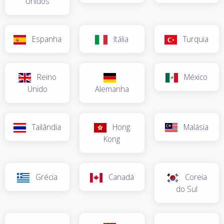
Unidos
Espanha
Itália
Turquia
Reino
México
Unido
Alemanha
Tailândia
Hong
Malásia
Kong
Grécia
Canadá
Coreia
do Sul