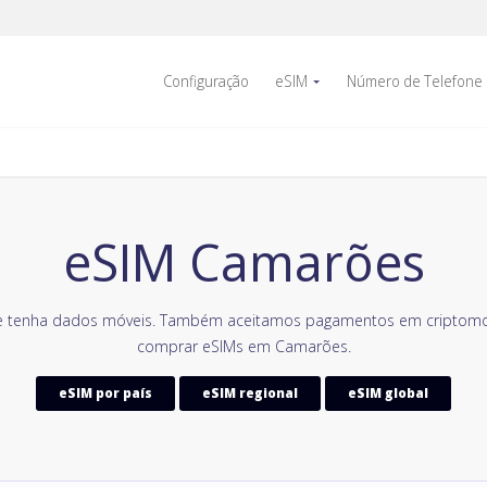
Configuração
eSIM
Número de Telefone
eSIM Camarões
 tenha dados móveis. Também aceitamos pagamentos em criptomoe
comprar eSIMs em Camarões.
eSIM por país
eSIM regional
eSIM global