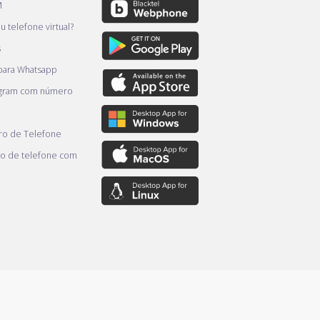
M
 telefone virtual?
s
 para Whatsapp
egram com número
o de Telefone
o de telefone com