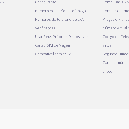
MS
Configuração
Como usar eSI
Número de telefone pré-pago
Como iniciar meu
Números de telefone de 2FA
Preços e Plano
Verificações
Número virtual
Usar Seus Próprios Dispositivos
Código do Tel
Cartão SIM de Viagem
virtual
Compatível com eSIM
Segundo Númer
Comprar númer
cripto