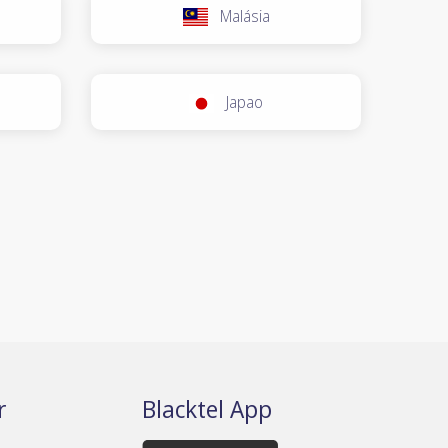
Malásia
Japao
r
Blacktel App