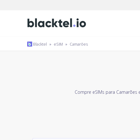
Blacktel
»
eSIM
»
Camarões
Compre eSIMs para Camarões e