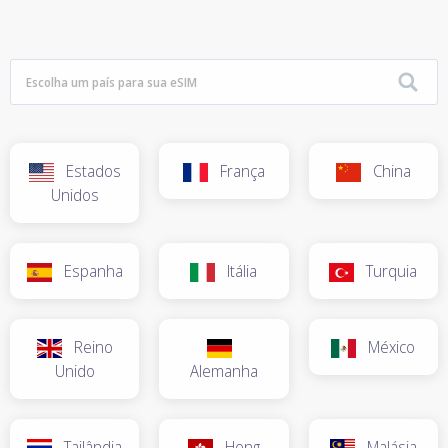
Estados
França
China
Unidos
Espanha
Itália
Turquia
Reino
México
Unido
Alemanha
Tailândia
Hong
Malásia