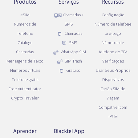
Produtos
Serviços
Recursos
eSIM
Chamadas +
Configuração
Números de
SMS
Número de telefone
Telefone
Chamadas
pré-pago
Catálogo
SMS
Números de
Chamadas
WhatsApp SIM
telefone de 2FA
Mensagens de Texto
SIM Trash
Verificações
Números virtuais
Gratuito
Usar Seus Próprios
Telefone grátis
Dispositivos
Free Authenticator
Cartão SIM de
Crypto Traveler
Viagem
Compatível com
eSIM
Aprender
Blacktel App