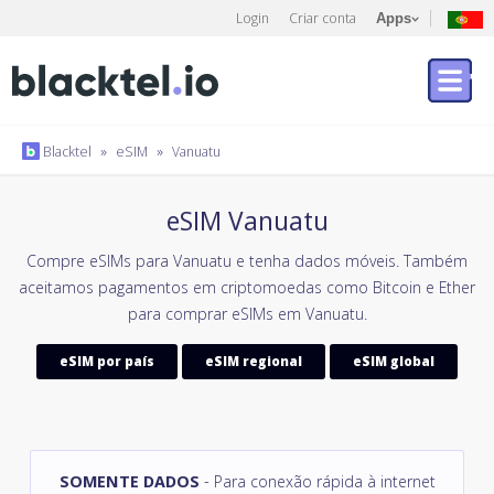
Login
Criar conta
Apps
Blacktel
»
eSIM
»
Vanuatu
eSIM Vanuatu
Compre eSIMs para Vanuatu e tenha dados móveis. Também
aceitamos pagamentos em criptomoedas como Bitcoin e Ether
para comprar eSIMs em Vanuatu.
eSIM por país
eSIM regional
eSIM global
SOMENTE DADOS
- Para conexão rápida à internet