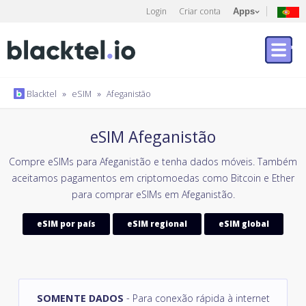
Login
Criar conta
Apps
Blacktel
»
eSIM
»
Afeganistão
eSIM Afeganistão
Compre eSIMs para Afeganistão e tenha dados móveis. Também
aceitamos pagamentos em criptomoedas como Bitcoin e Ether
para comprar eSIMs em Afeganistão.
eSIM por país
eSIM regional
eSIM global
SOMENTE DADOS
- Para conexão rápida à internet