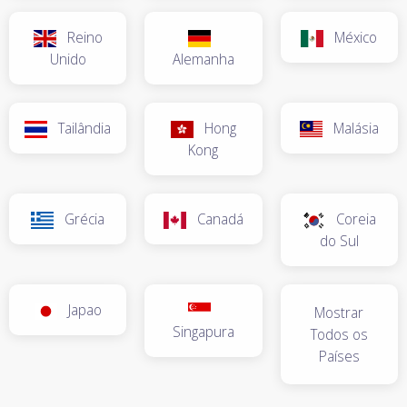
Reino
México
Unido
Alemanha
Tailândia
Hong
Malásia
Kong
Grécia
Canadá
Coreia
do Sul
Japao
Mostrar
Singapura
Todos os
Países