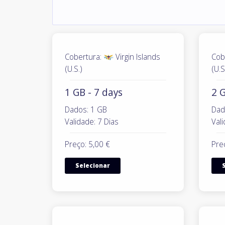
Cobertura:
Virgin Islands
Cob
(U.S.)
(U.S
1 GB - 7 days
2 G
Dados: 1 GB
Dad
Validade: 7 Dias
Vali
Preço: 5,00 €
Pre
Selecionar