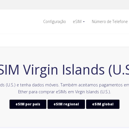
Configuração
eSIM
Número de Telefone
SIM Virgin Islands (U.S
ands (U.S.) e tenha dados móveis. Também aceitamos pagamentos e
Ether para comprar eSIMs em Virgin Islands (U.S.).
eSIM por país
eSIM regional
eSIM global