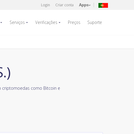
Login
Criar conta
Apps
Serviços
Verificações
Preços
Suporte
.)
m criptomoedas como Bitcoin e