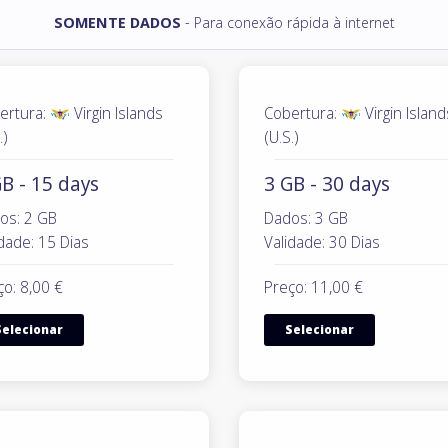
SOMENTE DADOS
- Para conexão rápida à internet
ertura:
Virgin Islands
Cobertura:
Virgin Island
.)
(U.S.)
B - 15 days
3 GB - 30 days
os: 2 GB
Dados: 3 GB
dade: 15 Dias
Validade: 30 Dias
ço: 8,00 €
Preço: 11,00 €
Selecionar
Selecionar