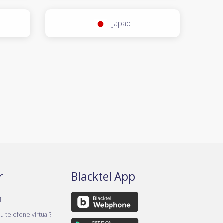
Japao
r
Blacktel App
M
 telefone virtual?