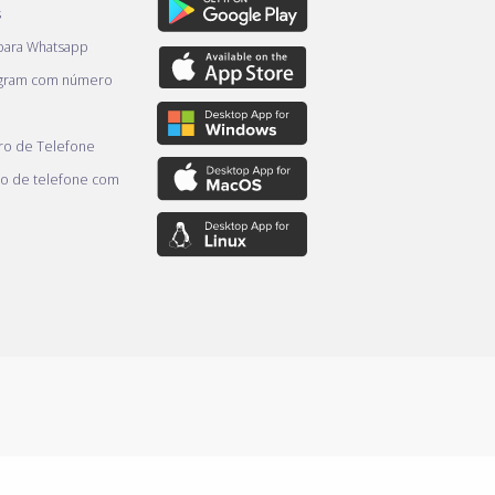
s
 para Whatsapp
egram com número
o de Telefone
o de telefone com