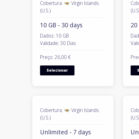
Cobertura:
Virgin Islands
Cob
(U.S.)
(U.S
10 GB - 30 days
20 
Dados: 10 GB
Dad
Validade: 30 Dias
Vali
Preço: 26,00 €
Pre
Selecionar
Cobertura:
Virgin Islands
Cob
(U.S.)
(U.S
Unlimited - 7 days
Un