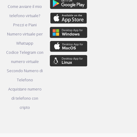
Come avviare il mio
telefono virtuale?
Prezzi e Piani
Numero virtuale per
Whatsapp
Codice Telegram con
numero virtuale
Secondo Numero di
Telefono
Acquistare numero
di telefono con
cripto