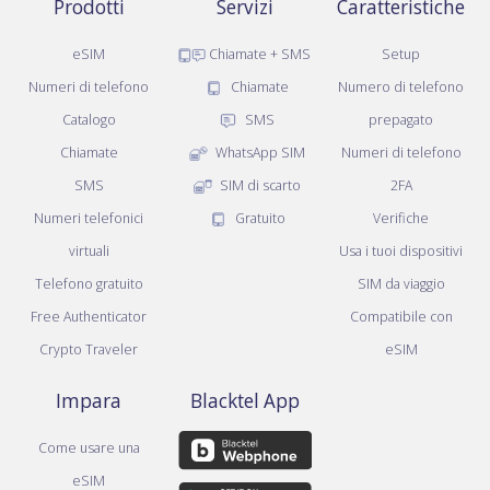
Prodotti
Servizi
Caratteristiche
eSIM
Chiamate + SMS
Setup
Numeri di telefono
Chiamate
Numero di telefono
Catalogo
SMS
prepagato
Chiamate
WhatsApp SIM
Numeri di telefono
SMS
SIM di scarto
2FA
Numeri telefonici
Gratuito
Verifiche
virtuali
Usa i tuoi dispositivi
Telefono gratuito
SIM da viaggio
Free Authenticator
Compatibile con
Crypto Traveler
eSIM
Impara
Blacktel App
Come usare una
eSIM