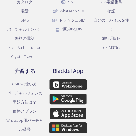
カタログ
SMS
2FA電話番号
電話
WhatsApp SIM
検証
SMS
トラッシュSIM
自分のデバイスを使
バーチャルナンバー
通話料無料
う
無料の電話
旅行用SIM
Free Authenticator
eSIM対応
Crypto Traveler
学習する
Blacktel App
eSIMの使い方
バーチャルフォンの
開始方法は？
価格とプラン
Whatsapp用バーチャ
ル番号