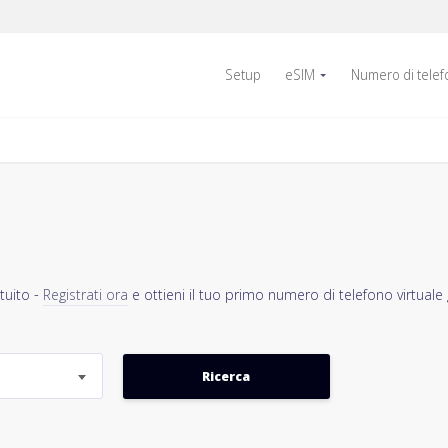
Setup
eSIM
Numero di tele
tuito -
Registrati ora
e ottieni il tuo primo numero di telefono virtuale