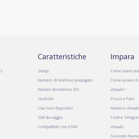
Caratteristiche
Impara
MS
Setup
Come usare un
Numero di telefono prepagato
Come avviare il
Numeri di telefono 2FA
virtuale?
Verifiche
Prezzi e Piani
Usa i tuoi dispositivi
Numero virtual
SIM da viaggio
Codice Telegr
Compatibile con eSIM
virtuale
Secondo Numer