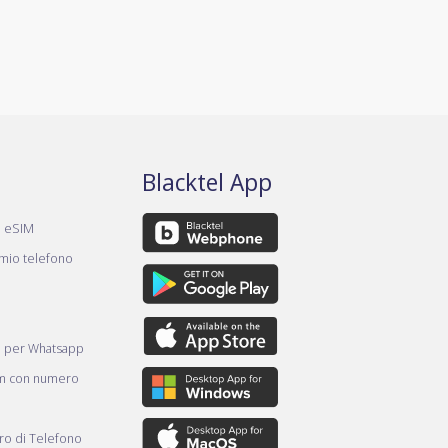
Blacktel App
a eSIM
 mio telefono
e per Whatsapp
am con numero
o di Telefono