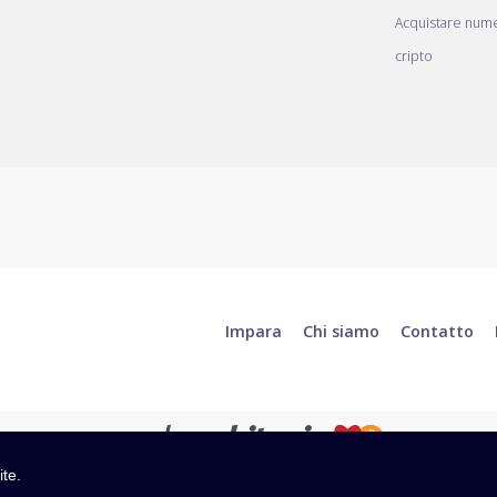
Acquistare nume
cripto
Impara
Chi siamo
Contatto
ite.