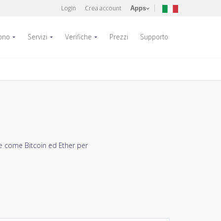
Login
Crea account
Apps
fono
Servizi
Verifiche
Prezzi
Supporto
te come Bitcoin ed Ether per