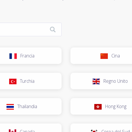
Francia
Cina
Turchia
Regno Unito
Thailandia
Hong Kong
Canada
Corea del Sud