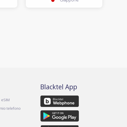
Blacktel App
a eSIM
 mio telefono