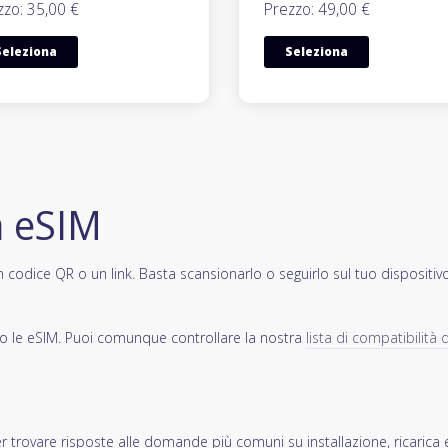
zzo: 35,00 €
Prezzo: 49,00 €
Seleziona
Seleziona
a eSIM
codice QR o un link. Basta scansionarlo o seguirlo sul tuo dispositivo e
ano le eSIM. Puoi comunque controllare la nostra
lista di compatibilità d
r trovare risposte alle domande più comuni su installazione, ricarica 