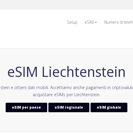
Setup
eSIM
Numero di tele
eSIM Liechtenstein
ein e ottieni dati mobili. Accettiamo anche pagamenti in criptovalu
acquistare eSIMs per Liechtenstein.
eSIM per paese
eSIM regionale
eSIM globale