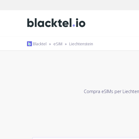
Blacktel
»
eSIM
»
Liechtenstein
Compra eSIMs per Liechtenst