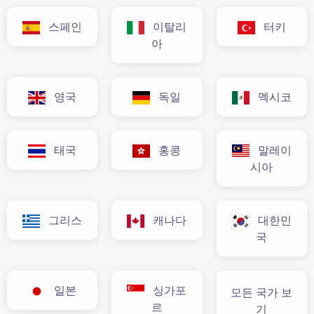
스페인
이탈리
터키
아
영국
독일
멕시코
태국
홍콩
말레이
시아
그리스
캐나다
대한민
국
일본
싱가포
모든 국가 보
르
기