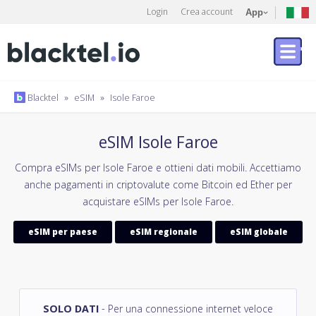
Login
Crea account
App
Blacktel
»
eSIM
»
Isole Faroe
eSIM Isole Faroe
Compra eSIMs per Isole Faroe e ottieni dati mobili. Accettiamo
anche pagamenti in criptovalute come Bitcoin ed Ether per
acquistare eSIMs per Isole Faroe.
eSIM per paese
eSIM regionale
eSIM globale
SOLO DATI
- Per una connessione internet veloce