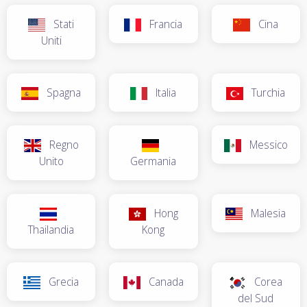
Stati
Francia
Cina
Uniti
Spagna
Italia
Turchia
Regno
Messico
Unito
Germania
Hong
Malesia
Thailandia
Kong
Grecia
Canada
Corea
del Sud