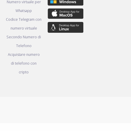
Numero virtuale per
Whatsapp
Codice Telegram con
numero virtuale
Secondo Numero di
Telefono
Acquistare numero
di telefono con
cripto