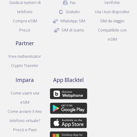
Guida ai numeri di
Fax
Verifiche
telefono
Gratuito
Usa i tuoi dispositivi
Compra eSIM
WhatsApp SIM
SIM da viaggio
Prezzi
SIM di scarto
Compatibile con
eSIM
Partner
Free Authenticator
Crypto Traveler
Impara
App Blacktel
Come usare una
eSIM
Come avviare il mio
telefono virtuale?
Prezzi e Piani