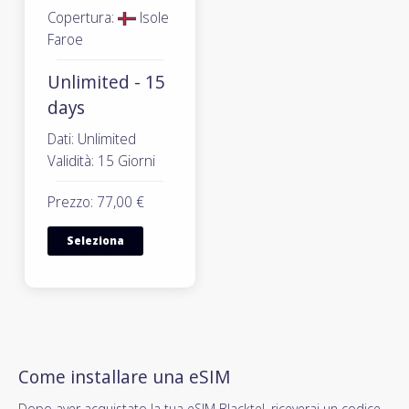
Copertura:
Isole
Faroe
Unlimited - 15
days
Dati: Unlimited
Validità: 15 Giorni
Prezzo: 77,00 €
Seleziona
Come installare una eSIM
Dopo aver acquistato la tua eSIM Blacktel, riceverai un codice